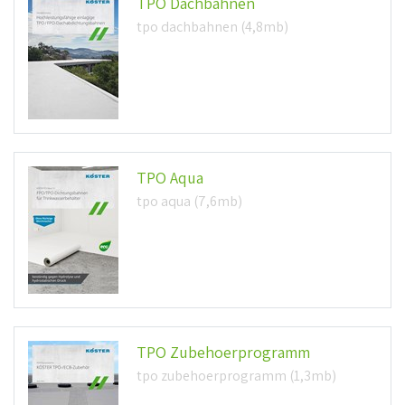
TPO Dachbahnen
tpo dachbahnen (4,8mb)
TPO Aqua
tpo aqua (7,6mb)
TPO Zubehoerprogramm
tpo zubehoerprogramm (1,3mb)