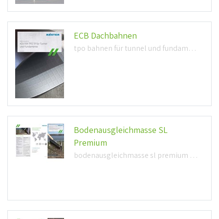
ECB Dachbahnen
tpo bahnen für tunnel und fundamente (1,1mb)
Bodenausgleichmasse SL
Premium
bodenausgleichmasse sl premium (272,3kb)