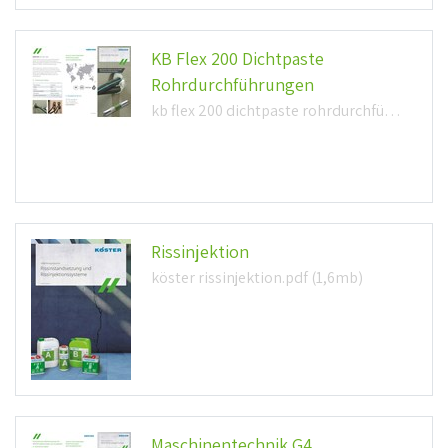
KB Flex 200 Dichtpaste
Rohrdurchführungen
kb flex 200 dichtpaste rohrdurchführungen (266,7kb)
Rissinjektion
köster rissinjektion.pdf (1,6mb)
Maschinentechnik G4