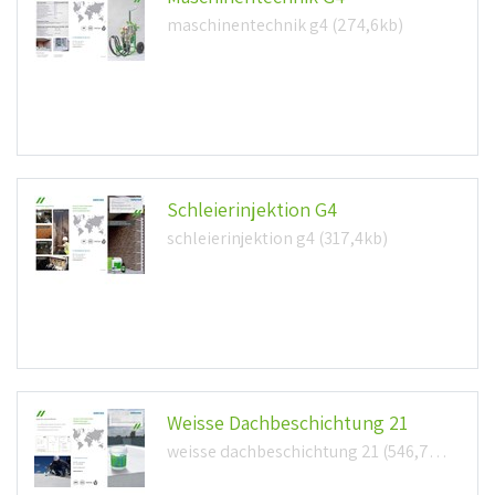
maschinentechnik g4 (274,6kb)
Schleierinjektion G4
schleierinjektion g4 (317,4kb)
Weisse Dachbeschichtung 21
weisse dachbeschichtung 21 (546,7kb)