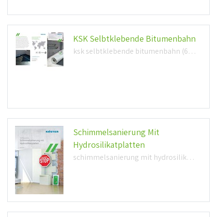
KSK Selbtklebende Bitumenbahn
ksk selbtklebende bitumenbahn (692,0kb)
Schimmelsanierung Mit
Hydrosilikatplatten
schimmelsanierung mit hydrosilikatplatten (1,1mb)