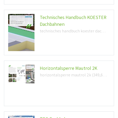
Technisches Handbuch KOESTER
Dachbahnen
technisches handbuch koester dachbahnen (2,2mb)
Horizontalsperre Mautrol 2K
horizontalsperre mautrol 2k (349,6kb)