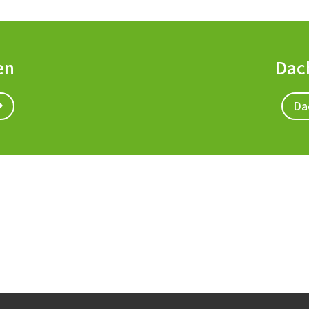
en
Dac
Da